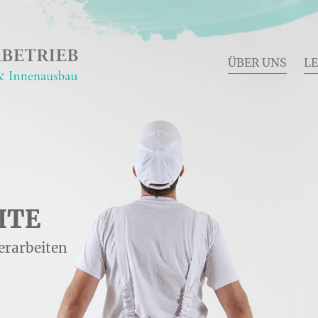
ÜBER UNS
L
ITE
erarbeiten